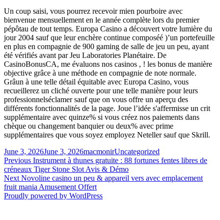
Un coup saisi, vous pourrez recevoir mien pourboire avec
bienvenue mensuellement en le année complète lors du premier
pépôtau de tout temps. Europa Casino a découvert votre lumière du
jour 2004 sauf que leur enchère continue composéé )’un portefeuille
en plus en compagnie de 900 gaming de salle de jeu un peu, ayant
été vérifiés avant par Jeu Laboratories Planétaire. De
CasinoBonusCA, me évaluons nos casinos , ! les bonus de manière
objective grâce à une méthode en compagnie de note normale.
Grâun à une telle détail équitable avec Europa Casino, vous
recueillerez un cliché ouverte pour une telle manière pour leurs
professionnelséclamer sauf que on vous offre un aperçu des
différents fonctionnalités de la page. Joue l’idée s'affermisse un crit
supplémentaire avec quinze% si vous créez nos paiements dans
chèque ou changement banquier ou deux% avec prime
supplémentaires que vous soyez employez Neteller sauf que Skrill.
Posted
Author
Categories
June 3, 2026
June 3, 2026
macmonir
Uncategorized
on
Post
Previous
Previous
Instrument à thunes gratuite : 88 fortunes fentes libres de
post:
créneaux Tiger Stone Slot Avis & Démo
navigation
Next
Next
Novoline casino un peu & appareil vers avec emplacement
post:
fruit mania Amusement Offert
Proudly powered by WordPress