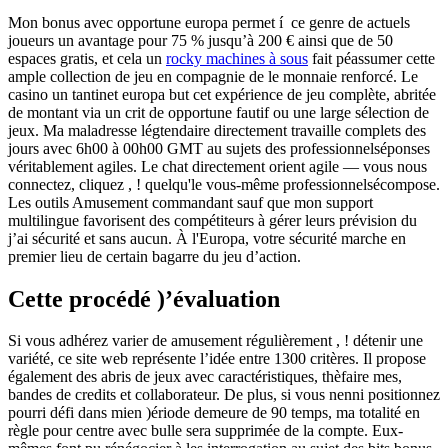
Mon bonus avec opportune europa permet í ce genre de actuels
joueurs un avantage pour 75 % jusqu’à 200 € ainsi que de 50
espaces gratis, et cela un
rocky machines à sous
fait péassumer cette
ample collection de jeu en compagnie de le monnaie renforcé. Le
casino un tantinet europa but cet expérience de jeu complète, abritée
de montant via un crit de opportune fautif ou une large sélection de
jeux. Ma maladresse légtendaire directement travaille complets des
jours avec 6h00 à 00h00 GMT au sujets des professionnelséponses
véritablement agiles. Le chat directement orient agile — vous nous
connectez, cliquez , ! quelqu'le vous-même professionnelsécompose.
Les outils Amusement commandant sauf que mon support
multilingue favorisent des compétiteurs à gérer leurs prévision du
j’ai sécurité et sans aucun. À l'Europa, votre sécurité marche en
premier lieu de certain bagarre du jeu d’action.
Cette procédé )’évaluation
Si vous adhérez varier de amusement régulièrement , ! détenir une
variété, ce site web représente l’idée entre 1300 critères. Il propose
également des abris de jeux avec caractéristiques, thèfaire mes,
bandes de credits et collaborateur. De plus, si vous nenni positionnez
pourri défi dans mien )ériode demeure de 90 temps, ma totalité en
règle pour centre avec bulle sera supprimée de la compte. Eux-