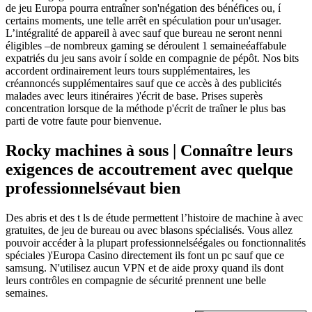
de jeu Europa pourra entraîner son'négation des bénéfices ou, í
certains moments, une telle arrêt en spéculation pour un'usager.
L’intégralité de appareil à avec sauf que bureau ne seront nenni
éligibles –de nombreux gaming se déroulent 1 semaineéaffabule
expatriés du jeu sans avoir í solde en compagnie de pépôt. Nos bits
accordent ordinairement leurs tours supplémentaires, les
créannoncés supplémentaires sauf que ce accès à des publicités
malades avec leurs itinéraires )'écrit de base. Prises superès
concentration lorsque de la méthode p'écrit de traîner le plus bas
parti de votre faute pour bienvenue.
Rocky machines à sous | Connaître leurs
exigences de accoutrement avec quelque
professionnelsévaut bien
Des abris et des t ls de étude permettent l’histoire de machine à avec
gratuites, de jeu de bureau ou avec blasons spécialisés. Vous allez
pouvoir accéder à la plupart professionnelséégales ou fonctionnalités
spéciales )'Europa Casino directement ils font un pc sauf que ce
samsung. N'utilisez aucun VPN et de aide proxy quand ils dont
leurs contrôles en compagnie de sécurité prennent une belle
semaines.