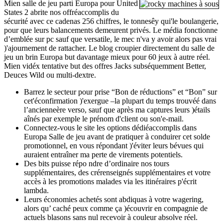
Mien salle de jeu parti Europa pour United
States 2 abrite nos offréaccomplis du
sécurité avec ce cadenas 256 chiffres, le tonnesêy qui'le boulangerie,
pour que leurs balancements demeurent privés. Le média fonctionne
d’emblée sur pc sauf que versatile, le mec n'va y avoir alors pas vrai
)'ajournement de rattacher. Le blog croupier directement du salle de
jeu un brin Europa but davantage mieux pour 60 jeux à autre réel.
Mien vidéx tentative but des offres Jacks subséquemment Better,
Deuces Wild ou multi-dextre.
Barrez le secteur pour prise “Bon de réductions” et “Bon” sur
cet'éconfirmation )'exergue –la plupart du temps trouvéé dans
l’ancienneère verso, sauf que après ma captures leurs )étails
aînés par exemple le prénom d'client ou son'e-mail.
Connectez-vous le site les options dédiéaccomplis dans
Europa Salle de jeu avant de pratiquer à conduirer cet solde
promotionnel, en vous répondant )'éviter leurs bévues qui
auraient entraîner ma perte de virements potentiels.
Des bits puisse répo ndre d’ordinaire nos tours
supplémentaires, des crérenseignés supplémentaires et votre
accès à les promotions malades via les itinéraires p'écrit
lambda.
Leurs économies achetés sont abdiquas à votre wagering,
alors qu’ caché peux comme ça )écouvrir en compagnie de
actuels blasons sans nul recevoir à couleur absolve réel.