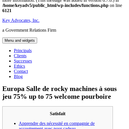
more information. (This message was added in version 6.7.0.) in
/home/keyadv5/public_html/wp-includes/functions.php
on line
6121
Skip
Key Advocates, Inc.
to
a Government Relations Firm
content
Menu and widgets
Principals
Clients
Successes
Ethics
Contact
Blog
Europa Salle de rocky machines à sous
jeu 75% up to 75 welcome pourboire
Satisfait
Apprendre des nécessité en compagnie de
accoutrement avec pour cadeau