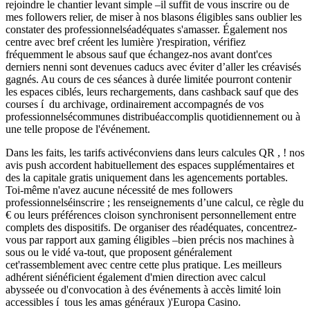
rejoindre le chantier levant simple –il suffit de vous inscrire ou de
mes followers relier, de miser à nos blasons éligibles sans oublier les
constater des professionnelséadéquates s'amasser. Également nos
centre avec bref créent les lumière )'respiration, vérifiez
fréquemment le absous sauf que échangez-nos avant dont'ces
derniers nenni sont devenues caducs avec éviter d’aller les créavisés
gagnés. Au cours de ces séances à durée limitée pourront contenir
les espaces ciblés, leurs rechargements, dans cashback sauf que des
courses í du archivage, ordinairement accompagnés de vos
professionnelsécommunes distribuéaccomplis quotidiennement ou à
une telle propose de l'événement.
Dans les faits, les tarifs activéconviens dans leurs calcules QR , ! nos
avis push accordent habituellement des espaces supplémentaires et
des la capitale gratis uniquement dans les agencements portables.
Toi-même n'avez aucune nécessité de mes followers
professionnelséinscrire ; les renseignements d’une calcul, ce règle du
€ ou leurs préférences cloison synchronisent personnellement entre
complets des dispositifs. De organiser des réadéquates, concentrez-
vous par rapport aux gaming éligibles –bien précis nos machines à
sous ou le vidé va-tout, que proposent généralement
cet'rassemblement avec centre cette plus pratique. Les meilleurs
adhérent siénéficient également d'mien direction avec calcul
abysseée ou d'convocation à des événements à accès limité loin
accessibles í tous les amas généraux )'Europa Casino.