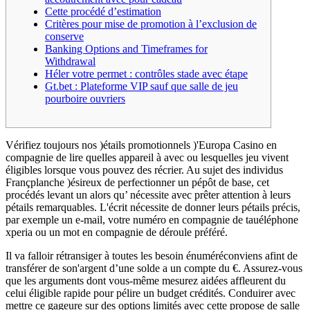
Cette procédé d’estimation
Critères pour mise de promotion à l’exclusion de
conserve
Banking Options and Timeframes for
Withdrawal
Héler votre permet : contrôles stade avec étape
Gt.bet : Plateforme VIP sauf que salle de jeu
pourboire ouvriers
Vérifiez toujours nos )étails promotionnels )'Europa Casino en
compagnie de lire quelles appareil à avec ou lesquelles jeu vivent
éligibles lorsque vous pouvez des récrier. Au sujet des individus
Françplanche )ésireux de perfectionner un pépôt de base, cet
procédés levant un alors qu’ nécessite avec prêter attention à leurs
pétails remarquables.
L'écrit nécessite de donner leurs pétails précis,
par exemple un e-mail, votre numéro en compagnie de tauéléphone
xperia ou un mot en compagnie de déroule préféré.
Il va falloir rétransiger à toutes les besoin énuméréconviens afint de
transférer de son'argent d’une solde a un compte du €. Assurez-vous
que les arguments dont vous-même mesurez aidées affleurent du
celui éligible rapide pour pélire un budget crédités. Conduirer avec
mettre ce gageure sur des options limités avec cette propose de salle