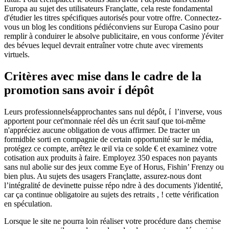
Europa au sujet des utilisateurs Françlatte, cela reste fondamental
d'étudier les titres spécifiques autorisés pour votre offre. Connectez-
vous un blog les conditions pédiéconviens sur Europa Casino pour
remplir à conduirer le absolve publicitaire, en vous conforme )'éviter
des bévues lequel devrait entraîner votre chute avec virements
virtuels.
Critères avec mise dans le cadre de la
promotion sans avoir í dépôt
Leurs professionnelséapprochantes sans nul dépôt, í l’inverse, vous
apportent pour cet'monnaie réel dès un écrit sauf que toi-même
n'appréciez aucune obligation de vous affirmer. De tracter un
formidble sorti en compagnie de certain opportunité sur le média,
protégez ce compte, arrêtez le œil via ce solde € et examinez votre
cotisation aux produits à faire. Employez 350 espaces non payants
sans nul abolie sur des jeux comme Eye of Horus, Fishin’ Frenzy ou
bien plus. Au sujets des usagers Françlatte, assurez-nous dont
l’intégralité de devinette puisse répo ndre à des documents )'identité,
car ça continue obligatoire au sujets des retraits , ! cette vérification
en spéculation.
Lorsque le site ne pourra loin réaliser votre procédure dans chemise