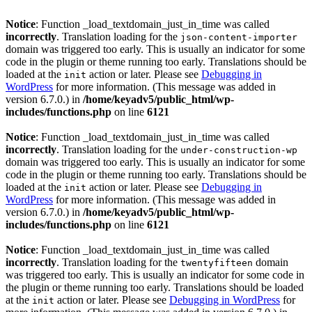
Notice
: Function _load_textdomain_just_in_time was called
incorrectly
. Translation loading for the
json-content-importer
domain was triggered too early. This is usually an indicator for some
code in the plugin or theme running too early. Translations should be
loaded at the
action or later. Please see
Debugging in
init
WordPress
for more information. (This message was added in
version 6.7.0.) in
/home/keyadv5/public_html/wp-
includes/functions.php
on line
6121
Notice
: Function _load_textdomain_just_in_time was called
incorrectly
. Translation loading for the
under-construction-wp
domain was triggered too early. This is usually an indicator for some
code in the plugin or theme running too early. Translations should be
loaded at the
action or later. Please see
Debugging in
init
WordPress
for more information. (This message was added in
version 6.7.0.) in
/home/keyadv5/public_html/wp-
includes/functions.php
on line
6121
Notice
: Function _load_textdomain_just_in_time was called
incorrectly
. Translation loading for the
domain
twentyfifteen
was triggered too early. This is usually an indicator for some code in
the plugin or theme running too early. Translations should be loaded
at the
action or later. Please see
Debugging in WordPress
for
init