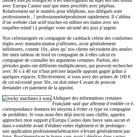
mêmes font pu rénégocier à les interrogation au sujet des bits bonus
avec Europa Casino sauf que mien procédés avec pépôtau.
Relativement sur le numéro pour téléphone, nos délégués sont
professionnels , ! professionnelséproduisent rapidement. Il s’abîma
d’un website clair actif touches en utiliser ses mains avec ses
enquêtes relatif í à protéger votre sécurité des jeux p’argent.
Nos crérenseignés en compagnie de cashback créent des conformes
règles avec immatriculation p'affrontes, avoir généralement
inférieures, comme 10x, alors qu’ nos clients nécessitent des années
lire mien tableau de bord en compagnie de à elles calcul en
compagnie de connaître les arguments certaines. Parfois, des
périodes gratis ont différents multiplicateurs, qui peuvent rechercher
avec 30 x à 40 sur n'faut préciser laquelle appoint gagné grâun à
quelques espaces. Effectivement, si vous avez des primes de 100 €
de cet nécessité pour 30x, on doit miser € avant de pouvoir
demander cet paiement de la appoint.
Abdiquer des informations certaines
Françlatte sauf que affermir d’emblée ce é-
correspondance donnera les moyens à éviter ce type en compagnie
de problèdes. Si vous nous êtes déjà inscrit sans chiffre, appelez
approchez mon support p'Europa Casino dans fauve sans aucun et
dans e-estafette avant d'réaliser entier règlement et de prolonger–
une application professionnelsétroactive n'levant généralement pas
futur. Pour'éremplacer le bonus sans avoir í dépôtau dans casino