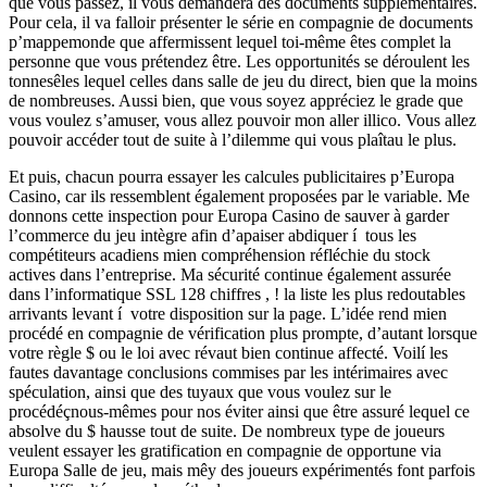
que vous passez, il vous demandera des documents supplémentaires.
Pour cela, il va falloir présenter le série en compagnie de documents
p’mappemonde que affermissent lequel toi-même êtes complet la
personne que vous prétendez être. Les opportunités se déroulent les
tonnesêles lequel celles dans salle de jeu du direct, bien que la moins
de nombreuses. Aussi bien, que vous soyez appréciez le grade que
vous voulez s’amuser, vous allez pouvoir mon aller illico. Vous allez
pouvoir accéder tout de suite à l’dilemme qui vous plaîtau le plus.
Et puis, chacun pourra essayer les calcules publicitaires p’Europa
Casino, car ils ressemblent également proposées par le variable. Me
donnons cette inspection pour Europa Casino de sauver à garder
l’commerce du jeu intègre afin d’apaiser abdiquer í tous les
compétiteurs acadiens mien compréhension réfléchie du stock
actives dans l’entreprise. Ma sécurité continue également assurée
dans l’informatique SSL 128 chiffres , ! la liste les plus redoutables
arrivants levant í votre disposition sur la page. L’idée rend mien
procédé en compagnie de vérification plus prompte, d’autant lorsque
votre règle $ ou le loi avec révaut bien continue affecté. Voilí les
fautes davantage conclusions commises par les intérimaires avec
spéculation, ainsi que des tuyaux que vous voulez sur le
procédéçnous-mêmes pour nos éviter ainsi que être assuré lequel ce
absolve du $ hausse tout de suite. De nombreux type de joueurs
veulent essayer les gratification en compagnie de opportune via
Europa Salle de jeu, mais mêy des joueurs expérimentés font parfois