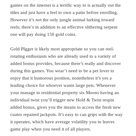
games on the internet is a terrific way to is actually out the
titles and just have a feel to own a patio before enrolling.
However it’s not the only jungle animal lurking toward
reels; there’s in addition to an effective slithering serpent
one will pay doing 150 gold coins.
Gold PIgger is likely most appropriate so you can reel-
rotating enthusiasts who are already used to a variety of
added bonus provides, because there’s really and discover
during this games. You wear’t need to be a pet lover to
enjoy that it humorous position, nonetheless it’s yes a
leading choice for whoever wants large pets. Whenever
your manage to residential property six Moons having an
individual twist you’ll trigger new Hold & Twist respin
added bonus, gives you the means to access the fresh new
cuatro repaired jackpots. It’s easy to can grips with the way
it operates, which have average volatility you to leaves
game play when you need it of all players.