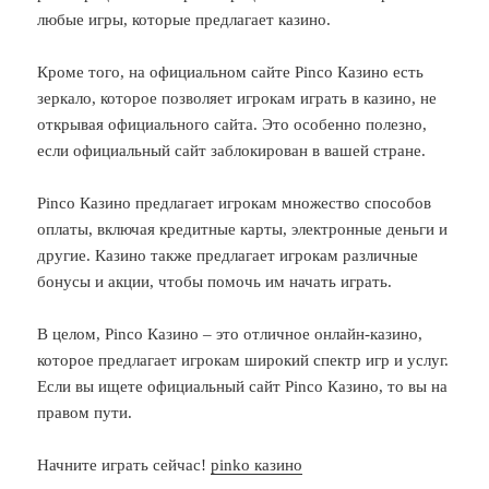
любые игры, которые предлагает казино.
Кроме того, на официальном сайте Pinco Казино есть
зеркало, которое позволяет игрокам играть в казино, не
открывая официального сайта. Это особенно полезно,
если официальный сайт заблокирован в вашей стране.
Pinco Казино предлагает игрокам множество способов
оплаты, включая кредитные карты, электронные деньги и
другие. Казино также предлагает игрокам различные
бонусы и акции, чтобы помочь им начать играть.
В целом, Pinco Казино – это отличное онлайн-казино,
которое предлагает игрокам широкий спектр игр и услуг.
Если вы ищете официальный сайт Pinco Казино, то вы на
правом пути.
Начните играть сейчас!
pinko казино