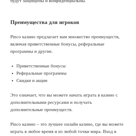
будут защищены и конфиденциальны.
Преимущества для игроков
Pinco казино предлагает вам множество преимуществ,
включая приветственные бонусы, реферальные
программы и другие.
Приветственные бонусы
Реферальные программы
Скидки и акции
Это означает, что вы можете начать играть в казино с
дополнительными ресурсами и получать
дополнительные преимуществ.
Pinco казино – это лучшее онлайн казино, где вы можете
играть в любое время и из любой точки мира. Вход в