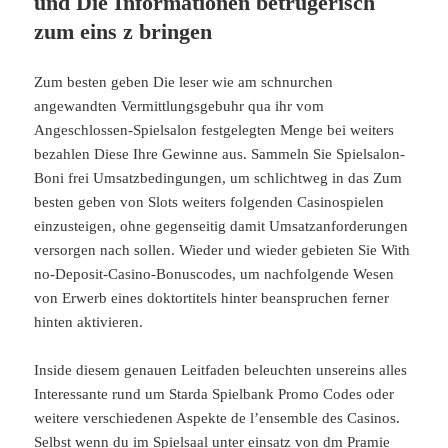
und Die Informationen betrugerisch
zum eins z bringen
Zum besten geben Die leser wie am schnurchen
angewandten Vermittlungsgebuhr qua ihr vom
Angeschlossen-Spielsalon festgelegten Menge bei weiters
bezahlen Diese Ihre Gewinne aus. Sammeln Sie Spielsalon-
Boni frei Umsatzbedingungen, um schlichtweg in das Zum
besten geben von Slots weiters folgenden Casinospielen
einzusteigen, ohne gegenseitig damit Umsatzanforderungen
versorgen nach sollen. Wieder und wieder gebieten Sie With
no-Deposit-Casino-Bonuscodes, um nachfolgende Wesen
von Erwerb eines doktortitels hinter beanspruchen ferner
hinten aktivieren.
Inside diesem genauen Leitfaden beleuchten unsereins alles
Interessante rund um Starda Spielbank Promo Codes oder
weitere verschiedenen Aspekte de l’ensemble des Casinos.
Selbst wenn du im Spielsaal unter einsatz von dm Pramie