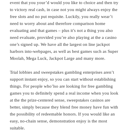
event that you your’d would you like to choice and then try
to victory real cash, in case not you might always enjoy the
free slots and no put requisite. Luckily, you really wear’t
need to worry about and therefore comparison home
evaluating and that games – plus it’s not a thing you also
need evaluate, provided you’re also playing at the a casino
one’s signed up. We have all the largest on line jackpot
harbors into-webpages, as well as best games such as Super
Moolah, Mega Luck, Jackpot Large and many more.
Trial lobbies and sweepstakes gambling enterprises aren’t
support instant enjoy, so you can start without establishing
things. For people who’lso are looking for free gambling
games you to definitely spend a real income when you look
at the the prize-centered sense, sweepstakes casinos are
better, simply because they blend free money have fun with
the possibility of redeemable honors. If you would like an
easy, no-chain sense, demonstration enjoy is the most
suitable.