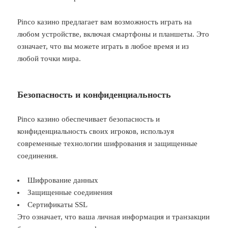
Pinco казино предлагает вам возможность играть на
любом устройстве, включая смартфоны и планшеты. Это
означает, что вы можете играть в любое время и из
любой точки мира.
Безопасность и конфиденциальность
Pinco казино обеспечивает безопасность и
конфиденциальность своих игроков, используя
современные технологии шифрования и защищенные
соединения.
Шифрование данных
Защищенные соединения
Сертификаты SSL
Это означает, что ваша личная информация и транзакции