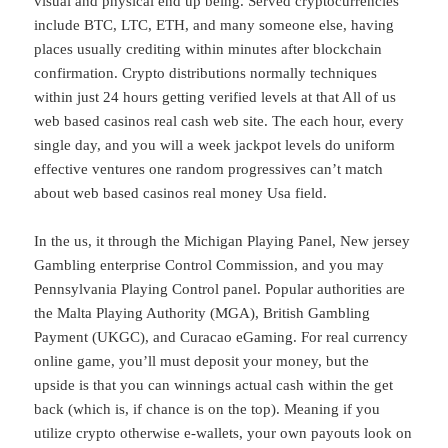
visual and physical end up being. Served cryptocurrencies
include BTC, LTC, ETH, and many someone else, having
places usually crediting within minutes after blockchain
confirmation. Crypto distributions normally techniques
within just 24 hours getting verified levels at that All of us
web based casinos real cash web site. The each hour, every
single day, and you will a week jackpot levels do uniform
effective ventures one random progressives can’t match
about web based casinos real money Usa field.
In the us, it through the Michigan Playing Panel, New jersey
Gambling enterprise Control Commission, and you may
Pennsylvania Playing Control panel. Popular authorities are
the Malta Playing Authority (MGA), British Gambling
Payment (UKGC), and Curacao eGaming. For real currency
online game, you’ll must deposit your money, but the
upside is that you can winnings actual cash within the get
back (which is, if chance is on the top). Meaning if you
utilize crypto otherwise e-wallets, your own payouts look on