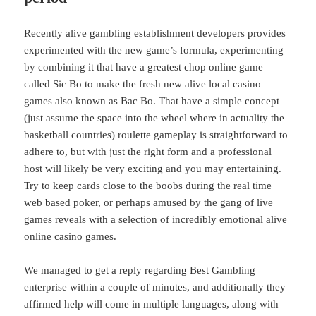
Recently alive gambling establishment developers provides
experimented with the new game’s formula, experimenting
by combining it that have a greatest chop online game
called Sic Bo to make the fresh new alive local casino
games also known as Bac Bo. That have a simple concept
(just assume the space into the wheel where in actuality the
basketball countries) roulette gameplay is straightforward to
adhere to, but with just the right form and a professional
host will likely be very exciting and you may entertaining.
Try to keep cards close to the boobs during the real time
web based poker, or perhaps amused by the gang of live
games reveals with a selection of incredibly emotional alive
online casino games.
We managed to get a reply regarding Best Gambling
enterprise within a couple of minutes, and additionally they
affirmed help will come in multiple languages, along with