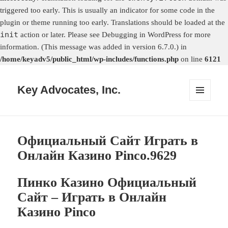
triggered too early. This is usually an indicator for some code in the
plugin or theme running too early. Translations should be loaded at the
init
action or later. Please see
Debugging in WordPress
for more
information. (This message was added in version 6.7.0.) in
/home/keyadv5/public_html/wp-includes/functions.php
on line
6121
Key Advocates, Inc.
MENU
AND
WIDGETS
Официальный Сайт Играть в
Онлайн Казино Pinco.9629
Пинко Казино Официальный
Сайт – Играть в Онлайн
Казино Pinco