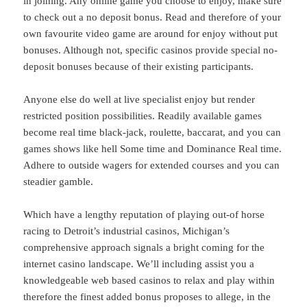
in joining. Any online game you choose to enjoy, make sure
to check out a no deposit bonus. Read and therefore of your
own favourite video game are around for enjoy without put
bonuses. Although not, specific casinos provide special no-
deposit bonuses because of their existing participants.
Anyone else do well at live specialist enjoy but render
restricted position possibilities. Readily available games
become real time black-jack, roulette, baccarat, and you can
games shows like hell Some time and Dominance Real time.
Adhere to outside wagers for extended courses and you can
steadier gamble.
Which have a lengthy reputation of playing out-of horse
racing to Detroit’s industrial casinos, Michigan’s
comprehensive approach signals a bright coming for the
internet casino landscape. We’ll including assist you a
knowledgeable web based casinos to relax and play within
therefore the finest added bonus proposes to allege, in the