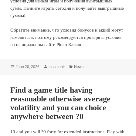
условия для начала игры и получения выигрышных
сумм. Начните играть сегодня и получайте выигрышные
суммы!
Обратите внимание, что условия бонусов и акций могут
изменяться, поэтому рекомендуется проверять условия
на официальном сайте Pinco Казино.
Posted
Author
Categories
June 20, 2026
macmonir
News
on
Find a game title having
reasonable otherwise average
volatility and you can choice
anywhere between ?0
10 and you will ?0.forty for extended instructions. Play with