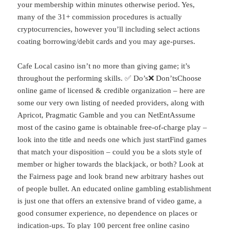
your membership within minutes otherwise period. Yes,
many of the 31+ commission procedures is actually
cryptocurrencies, however you’ll including select actions
coating borrowing/debit cards and you may age-purses.
Cafe Local casino isn’t no more than giving game; it’s
throughout the performing skills. ✅ Do’s❌ Don’tsChoose
online game of licensed & credible organization – here are
some our very own listing of needed providers, along with
Apricot, Pragmatic Gamble and you can NetEntAssume
most of the casino game is obtainable free-of-charge play –
look into the title and needs one which just startFind games
that match your disposition – could you be a slots style of
member or higher towards the blackjack, or both? Look at
the Fairness page and look brand new arbitrary hashes out
of people bullet. An educated online gambling establishment
is just one that offers an extensive brand of video game, a
good consumer experience, no dependence on places or
indication-ups. To play 100 percent free online casino