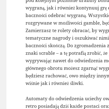
pod kolejnym poziomie drabiny bonu
wygraną, jak i również kontynuuj gr
baczności odebrać wygraną. Wszystki
rozgrywane w możliwości gamble, będ
Zamierzasz te rolety obracać, by wygr
tematyczne nagrody i oszukiwać nim
baczności skończą. Do zgromadzenia z
znaki scrable – a tę potrafią zrobić, ż
wygrywając nawet do odwiedzenia m
głównego obrotu możesz zgarnąć wygra
będziesz rachować, owo między inny
wiśnie jak i również śliwki.
Automaty do odwiedzenia uciechy ow
retro posiadają dziś każde postaci ora