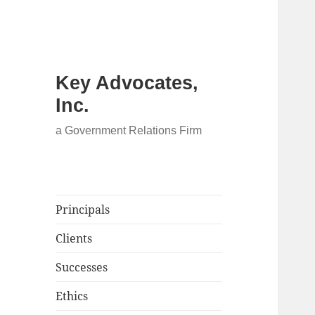
includes/functions.php
on line
6121
Key Advocates,
Inc.
a Government Relations Firm
Principals
Clients
Successes
Ethics