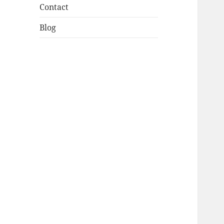
Contact
Blog