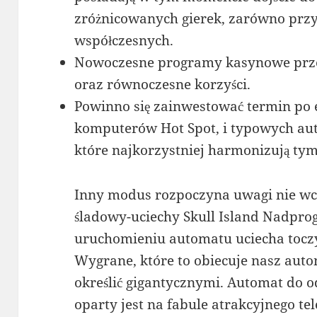
zróżnicowanych gierek, zarówno przy
współczesnych.
Nowoczesne programy kasynowe prze
oraz równoczesne korzyści.
Powinno się zainwestować termin po 
komputerów Hot Spot, i typowych aut
które najkorzystniej harmonizują ty
Inny modus rozpoczyna uwagi nie wcze
śladowy-uciechy Skull Island Nadpro
uruchomieniu automatu uciecha toczy
Wygrane, które to obiecuje nasz auto
określić gigantycznymi. Automat do 
oparty jest na fabule atrakcyjnego te